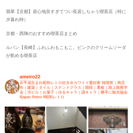
翡翠【京都】居心地良すぎてつい長居しちゃう喫茶店（特に
夕暮れ時）
京都・西陣のおすすめ喫茶店まとめ
ルパン【長崎】ふわふわもこもこ。ピンクのクリームソーダ
が飲める喫茶店
ameiro22
🌼平成生まれ昭和レトロ好き🌼カワイイ愛好家
純喫茶｜商店
街｜建築｜タイル｜ステンドグラス｜階段｜看板｜路上観察学
会｜渋ビル｜お菓子｜ゆるキャラ｜謎キャラ｜勝手に観光協会
#japan #retro #昭和レトロ