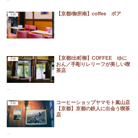
【京都/御所南】coffee ボア
京都
...
【京都/出町柳】COFFEE ゆに
京都
おん／手彫りレリーフが美しい喫
茶店
...
コーヒーショップヤマモト嵐山店
京都
【京都】京都の鉄人に出会う喫茶
店
...