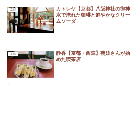
カトレヤ【京都】八阪神社の御神
京都
水で淹れた珈琲と鮮やかなクリー
ムソーダ
...
静香【京都・西陣】芸妓さんが始
京都
めた喫茶店
...