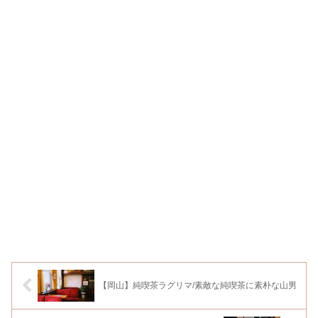
【岡山】純喫茶ラグリマ/素敵な純喫茶に素朴な山男