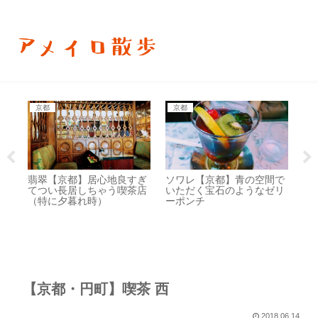
平成生まれ昭和レトロ好きアメイロの街歩きブログ
京都
京都
喫
好
翡翠【京都】居心地良すぎ
ソワレ【京都】青の空間で
珈
書
てつい長居しちゃう喫茶店
いただく宝石のようなゼリ
の
店
（特に夕暮れ時）
ーポンチ
喫
【京都・円町】喫茶 西
2018.06.14