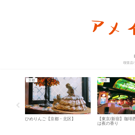
喫茶店
京都
喫茶
ぎてつい
ひめりんご【京都・北区】
【東京/新宿】珈琲
に夕暮れ
は夜の香り