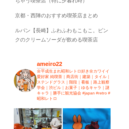
ちゃう喫茶店（特に夕暮れ時）
京都・西陣のおすすめ喫茶店まとめ
ルパン【長崎】ふわふわもこもこ。ピン
クのクリームソーダが飲める喫茶店
ameiro22
🌼平成生まれ昭和レトロ好き🌼カワイイ
愛好家
純喫茶｜商店街｜建築｜タイル｜
ステンドグラス｜階段｜看板｜路上観察
学会｜渋ビル｜お菓子｜ゆるキャラ｜謎
キャラ｜勝手に観光協会 #japan #retro #
昭和レトロ