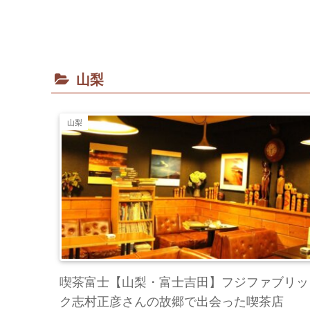
山梨
山梨
喫茶富士【山梨・富士吉田】フジファブリッ
ク志村正彦さんの故郷で出会った喫茶店