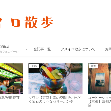
平成生まれ昭和レトロ好きアメイロの街歩きブログ
喫茶店
全記事一覧
アメイロ散歩について
お
/カフェのページ
京都
京都
西武/早朝喫茶
ソワレ【京都】青の空間でいただ
コーヒーショ
く宝石のようなゼリーポンチ
【京都】京都
店