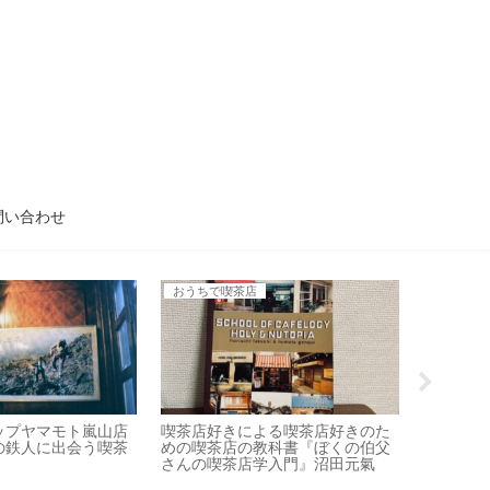
問い合わせ
おうちで喫茶店
京都
ップヤマモト嵐山店
喫茶店好きによる喫茶店好きのた
京都・西
の鉄人に出会う喫茶
めの喫茶店の教科書『ぼくの伯父
め
さんの喫茶店学入門』沼田元氣